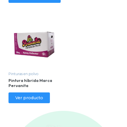
de
producto
Pinturas en polvo
Pintura híbrida Marca
Peruanita
Ver producto