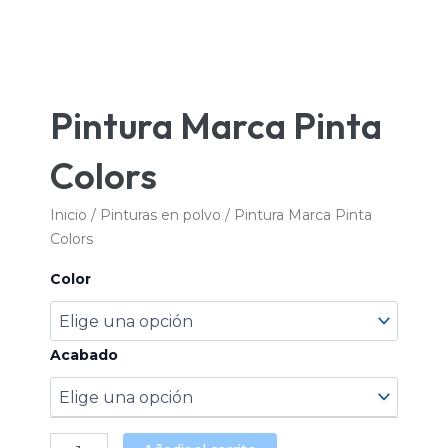
Pintura Marca Pinta
Colors
Inicio
/
Pinturas en polvo
/ Pintura Marca Pinta
Colors
Pintura
Color
Marca
Pinta
Colors
cantidad
Acabado