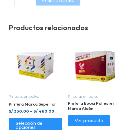
Añadir al carrito
Productos relacionados
Este
producto
tiene
múltiples
variantes.
Las
opciones
se
pueden
Pinturas en polvo
Pinturas en polvo
Pintura Epoxi Poliester
elegir
Pintura Marca Superior
Marca Alcón
en
S/
330.00
–
S/
460.00
la
Ver producto
Selección de
página
opciones